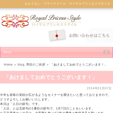
おもてなし・マナースクール・ロイヤルプリンセススタイル
Menu
news
Home
＞
blog
,
季節のご挨拶
＞ 「あけましておめでとうございます！」
about us
「あけましておめでとうございます！」
lesson
2014年01月07日
サロン
今年も皆様の笑顔が広がるようなセミナーを開きたいと思っておりますので、
どうぞよろしくお願いいたします。
本日は「人日の節句」です。
メディア・法人の皆様へ
「人日」とは五節句の1番目の節句で、1月7日のことをいいます。