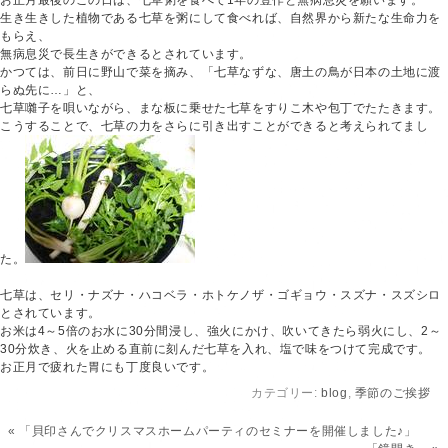
お正月最後のこの日は、七草粥を食べて1年の豊作と無病息災を願います。
blog
生き生きした植物である七草を粥にして食べれば、自然界から新たな生命力を
もらえ、
無病息災で長生きができるとされています。
かつては、前日に野山で菜を摘み、「七草なずな、唐土の鳥が日本の土地に渡
らぬ先に…」と、
七草囃子を唄いながら、まな板に乗せた七草をすりこ木や包丁でたたきます。
こうすることで、七草の力をさらに引き出すことがで
きると考えられてまし
た。
七草は、セリ・ナズナ・ハコベラ・ホトケノザ・ゴギョウ・スズナ・スズシロ
とされています。
お米は4～5倍のお水に30分間浸し、強火にかけ、吹いてきたら弱火にし、2～
30分炊き、火を止める直前に刻んだ七草を入れ、塩で味をつけて完成です。
お正月で疲れた胃にも丁度良いです。
カテゴリー:
blog
,
季節のご挨拶
«
「貝印さんでクリスマスホームパーティのセミナーを開催しました♪」