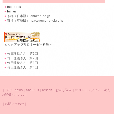
●
facebook
●
twitter
●
茶禅（日本語） chazen-co.jp
●
茶禅（英語版） teaceremony-tokyo.jp
ピックアップサロネーゼ＜料理＞
●
竹田理絵さん 第1回
●
竹田理絵さん 第2回
●
竹田理絵さん 第3回
●
竹田理絵さん 第4回
｜
TOP
｜
news
｜
about us
｜
lesson
｜
お申し込み
｜
サロン
｜
メディア・法人
の皆様へ
｜
blog
｜
｜
お問い合わせ
｜